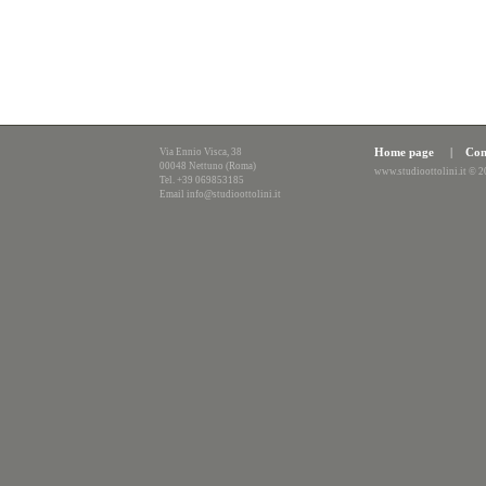
Home page
|
Con
Via Ennio Visca, 38
00048 Nettuno (Roma)
www.studioottolini.it © 
Tel. +39 069853185
Email info@studioottolini.it