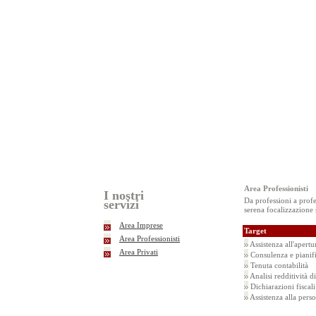
Area Professionisti
I nostri
Da professioni a profe
servizi
serena focalizzazione s
Area Imprese
Target
Area Professionisti
Assistenza all'apertur
Area Privati
Consulenza e pianifi
Tenuta contabilità
Analisi redditività d
Dichiarazioni fiscal
Assistenza alla perso